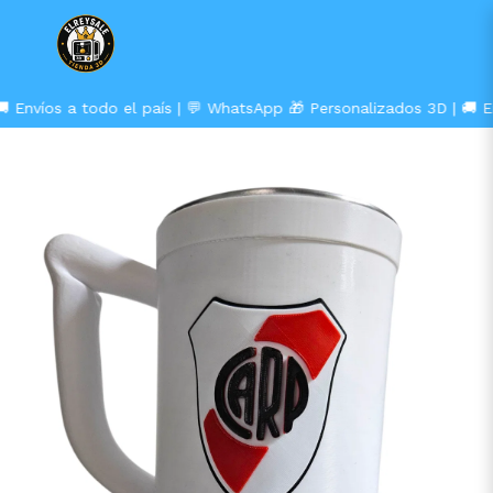
 Envíos a todo el país | 💬 WhatsApp
🎁 Personalizados 3D | 🚚 En