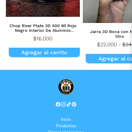
Chop River Plate 3D 500 Ml Rojo
Negro Interior De Aluminio
Jarra 3D Boca con 
Personalizado
litro
$16.000
$22.000
-
$24
Agregar al carrito
Agregar al ca
Inicio
Productos