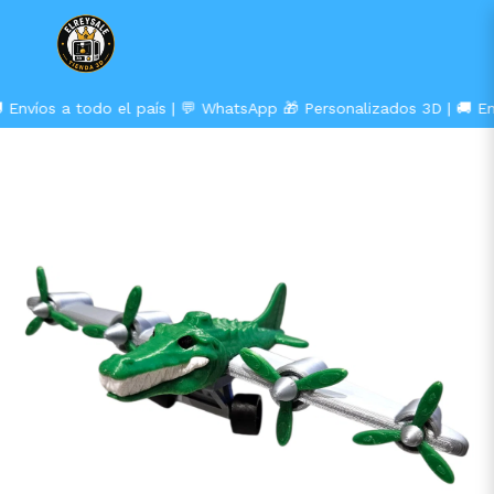
 Envíos a todo el país | 💬 WhatsApp
🎁 Personalizados 3D | 🚚 Env