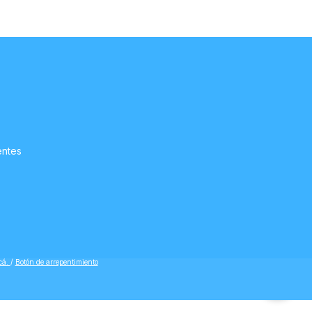
entes
cá.
/
Botón de arrepentimiento