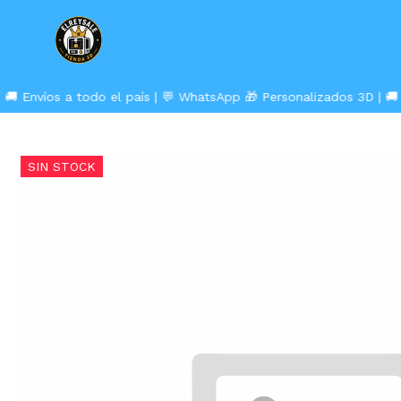
🚚 Envíos a todo el país | 💬 WhatsApp
🎁 Personalizados 3D | 🚚 
SIN STOCK