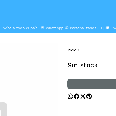
Envíos a todo el país | 💬 WhatsApp
🎁 Personalizados 3D | 🚚 Env
Inicio
/
Sin stock